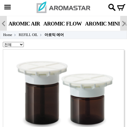
AROMIC AIR
AROMIC FLOW
AROMIC MINI
A
Home
REFILL OIL
아로믹 에어